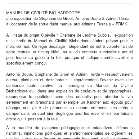
MANUEL DE CIVILITÉ BIO HARDCORE
une exposition de Stéphane de Groef, Antoine Boute & Adrien Herda
à l'occasion de la sortie dudit manuel aux éditions Tusitala + FRMK
A l’instar du projet Citéville / Citéruine de Jérôme Dubois, l’exposition
et la sortie du Manuel de Civilité Biohardcore étaient prévus pour le
mois de mai. Ce léger décalage indépendant de notre volonté fait de
cette rentrée un timing idéal, au vu du contexte survivaliste actuel
pour lequel ce guide à la fois pratique et ludique semble avoir été
spécifiquement conçu.
Antoine Boute, Stéphane de Groef et Adrien Herda – respectivement
auteur, plasticien et dessinateur – appréhendent l’avenir avec une
confiance toute relative. En témoigne ce Manuel de Civilité
Biohardcore qui, dans une explosion de couleurs et de typographies,
recompose le quotidien avec des conseils pour aborder la vie
sereinement en branchant par exemple un Kärcher aux égouts pour
dégager une piste de pétanque ou encore emmener ses enfants
camper dans un spot bien déglingue pour les réveiller en leur faisant
croire qu’ils passent à la télé.
À la manière de planches pédagogique et éducatives, éléments
narratifs, injonctions politiques et environnementales se digèrent les
uns les autres pour former un ensemble fascinant, d’où se dégagent