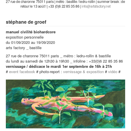
27 rue de charonne 75011 paris | métro : bastille / ledru-rollin | summer break : de
retour le 13 août ! | +33 (0)6 22 85 35 86 |
stéphane de groef
manuel civilité biohardcore
exposition personnelle
du 01/09/2020 au 19/09/2020
arts factory _ bastille
27 rue de charonne 75011 paris _ métro : ledru-rollin & bastille
du lundi au samedi de 12h30 à 19h30 _ infoline : +33(0)6 22 85 35 86
vernissage / dédicace le mardi 1er septembre de 16h à 21h
#
event facebook
# photo-report :
vernissage & exposition
#
vidéo
#