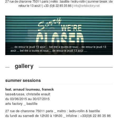
27 rue de charonne 75011 paris | métro : bastille / ledru-rollin | summer break : de
retour le 13 août ! | +33 (0)6 22 85 35 86 |
.... de retour le jeudi 13 août ... bel été à toutes et tous ... de retour le jeudi 13
août ... bel été à toutes et tous ... de retour le jeudi 13 août ....
gallery
summer sessions
feat. arnaud loumeau, franeck
lasse&russe, christelle enault
du 03/06/2015 au 30/07/2015
arts factory _ bastille
27 rue de charonne 75011 paris _ métro : ledru-rollin & bastille
du lundi au samedi de 12h30 à 19h30 _ infoline : +33(0)6 22 85 35 86