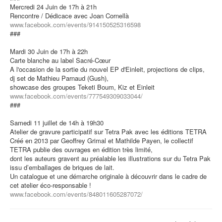
Mercredi 24 Juin de 17h à 21h
Rencontre / Dédicace avec Joan Cornellà
www.facebook.com/events/914150525316598
###
Mardi 30 Juin de 17h à 22h
Carte blanche au label Sacré-Cœur
A l'occasion de la sortie du nouvel EP d'Einleit, projections de clips,
dj set de Mathieu Parnaud (Gush),
showcase des groupes Teketi Boum, Kiz et Einleit
www.facebook.com/events/777549309033044/
###
Samedi 11 juillet de 14h à 19h30
Atelier de gravure participatif sur Tetra Pak avec les éditions TETRA
Créé en 2013 par Geoffrey Grimal et Mathilde Payen, le collectif
TETRA publie des ouvrages en édition très limité,
dont les auteurs gravent au préalable les illustrations sur du Tetra Pak
issu dʼemballages de briques de lait.
Un catalogue et une démarche originale à découvrir dans le cadre de
cet atelier éco-responsable !
www.facebook.com/events/848011605287072/