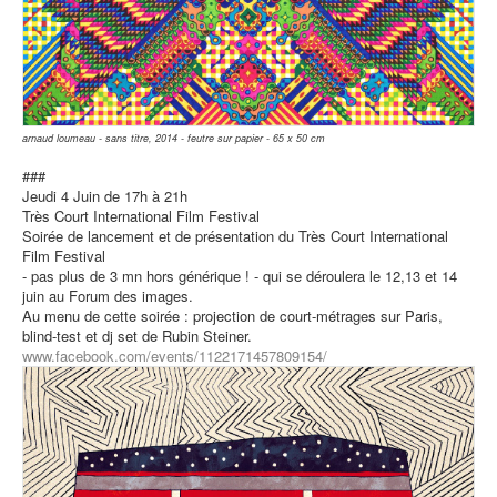
arnaud loumeau - sans titre, 2014 - feutre sur papier - 65 x 50 cm
###
Jeudi 4 Juin de 17h à 21h
Très Court International Film Festival
Soirée de lancement et de présentation du Très Court International
Film Festival
- pas plus de 3 mn hors générique ! - qui se déroulera le 12,13 et 14
juin au Forum des images.
Au menu de cette soirée : projection de court-métrages sur Paris,
blind-test et dj set de Rubin Steiner.
www.facebook.com/events/1122171457809154/