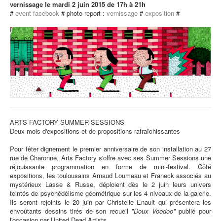
vernissage le mardi 2 juin 2015 de 17h à 21h
#
event facebook
# photo report :
vernissage
#
exposition
#
ARTS FACTORY SUMMER SESSIONS
Deux mois d'expositions et de propositions rafraîchissantes
Pour fêter dignement le premier anniversaire de son installation au 27
rue de Charonne, Arts Factory s'offre avec ses Summer Sessions une
réjouissante programmation en forme de mini-festival. Côté
expositions, les toulousains Arnaud Loumeau et Fräneck associés au
mystérieux Lasse & Russe, déploient dès le 2 juin leurs univers
teintés de psychédélisme géométrique sur les 4 niveaux de la galerie.
Ils seront rejoints le 20 juin par Christelle Enault qui présentera les
envoûtants dessins tirés de son recueil
"Doux Voodoo"
publié pour
l'occasion par United Dead Artists.