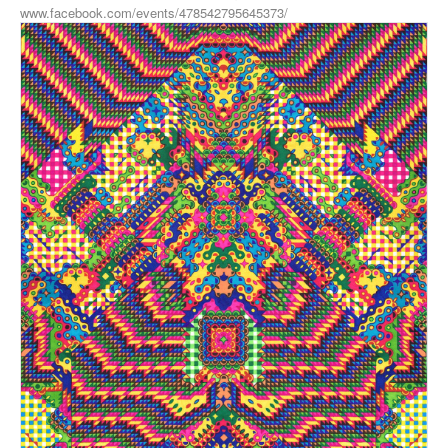
www.facebook.com/events/478542795645373/