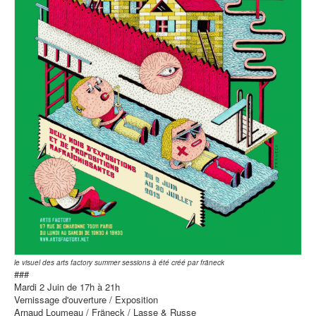
le visuel des arts factory summer sessions à été créé par fräneck
###
Mardi 2 Juin de 17h à 21h
Vernissage d'ouverture / Exposition
Arnaud Loumeau / Fräneck / Lasse & Russe